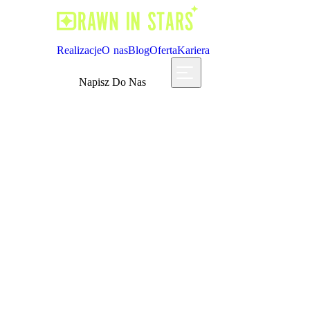
R
e
a
l
i
z
a
c
j
e
O
n
a
s
B
l
o
g
O
f
e
r
t
a
K
a
r
i
e
r
a
R
e
a
l
i
z
a
c
j
e
O
n
a
s
B
l
o
g
O
f
e
r
t
a
K
a
r
i
e
r
a
Napisz Do Nas