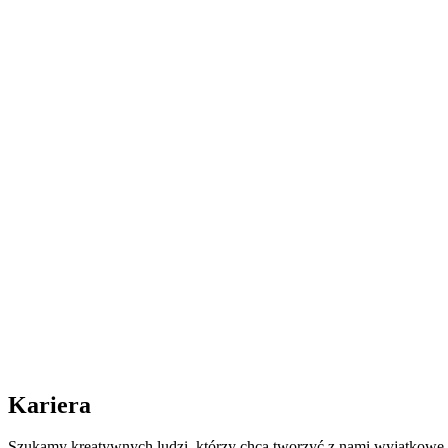
Kariera
Szukamy kreatywnych ludzi, którzy chcą tworzyć z nami wyjątkowe p